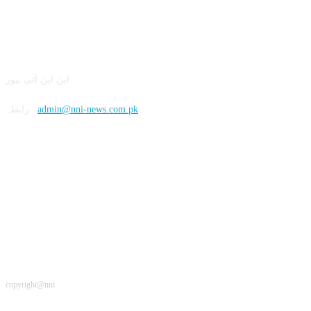
این این آئی
این این آئی نیوز
admin@nni-news.com.pk
رابطہ :
سوشل
copyright@nni