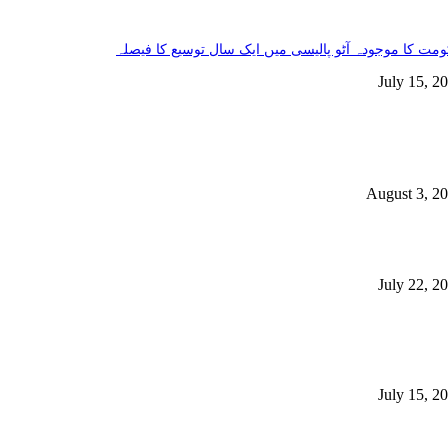
مت کا موجودہ آٹو پالیسی میں ایک سال توسیع کا فیصلہ
July 15, 2
خاص خبریں
فراد جاں بحق، 400 سے زائد زخمی ہوئے، این ڈی ایم اے
August 3, 2
مت نے سرکاری ملازمین سے غیر ملکی شہریت بارے بیان حلفی طلب کرلیا
July 22, 2
ملک میں100سے زائد ادویات کی قلت، ہزاروں مریضوں کی زندگیاں خطرے
 پڑ گئیں
July 15, 2
مقبول خبریں