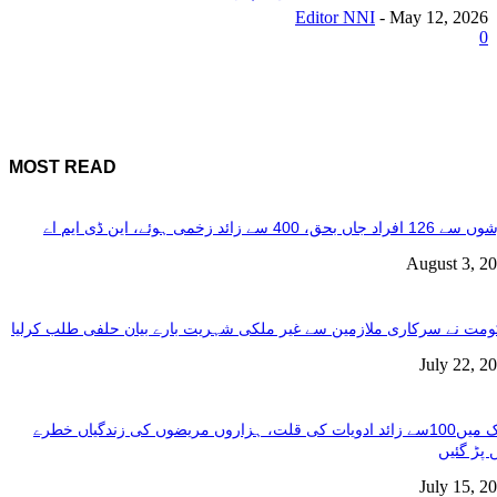
Editor NNI
-
May 12, 2026
0
MOST READ
فراد جاں بحق، 400 سے زائد زخمی ہوئے، این ڈی ایم اے
August 3, 2
مت نے سرکاری ملازمین سے غیر ملکی شہریت بارے بیان حلفی طلب کرلیا
July 22, 2
ملک میں100سے زائد ادویات کی قلت، ہزاروں مریضوں کی زندگیاں خطرے
 پڑ گئیں
July 15, 2