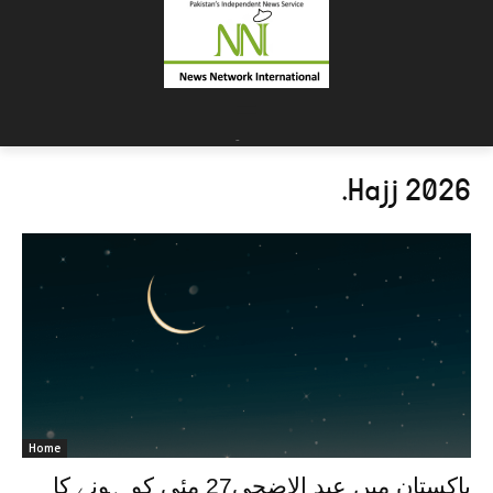
=
-
.
Hajj 2026
Home
پاکستان میں عید الاضحی27 مئی کو ہونے کا