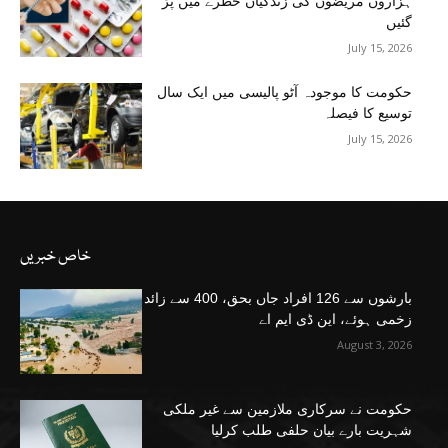
ہزاروں مریضوں کی زندگیاں خطرے میں پڑ
گئیں
July 15, 2026
حکومت کا موجودہ آٹو پالیسی میں ایک سال
توسیع کا فیصلہ
July 15, 2026
خاص خبریں
بارشوں سے 126 افراد جاں بحق، 400 سے زائد
زخمی ہوئے، این ڈی ایم اے
August 3, 2026
حکومت نے سرکاری ملازمین سے غیر ملکی
شہریت بارے بیان حلفی طلب کرلیا