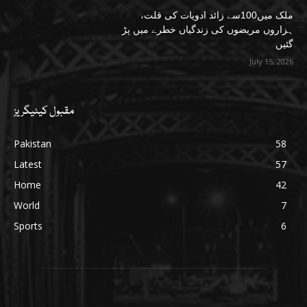
ملک میں100سے زائد ادویات کی قلت،
ہزاروں مریضوں کی زندگیاں خطرے میں پڑ
گئیں
July 15, 2026
مقبول کیٹیگریز
Pakistan
58
Latest
57
Home
42
World
7
Sports
6