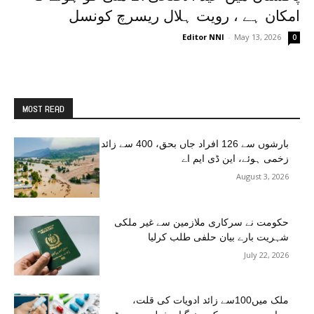
امکان ہے ، رویت ہلال ریسرچ کونسل
Editor NNI
-
May 13, 2026
0
MOST READ
بارشوں سے 126 افراد جاں بحق، 400 سے زائد
زخمی ہوئے، این ڈی ایم اے
August 3, 2026
حکومت نے سرکاری ملازمین سے غیر ملکی
شہریت بارے بیان حلفی طلب کرلیا
July 22, 2026
ملک میں100سے زائد ادویات کی قلت،