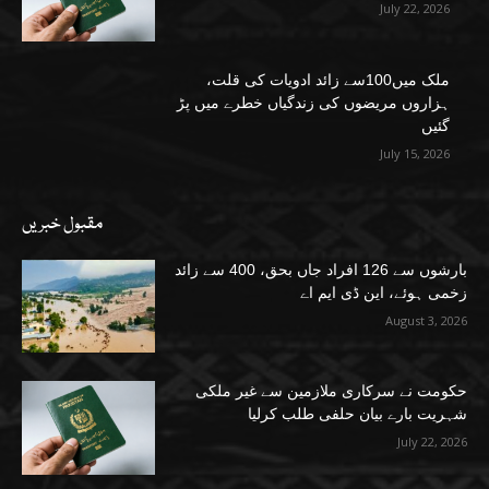
July 22, 2026
ملک میں100سے زائد ادویات کی قلت،
ہزاروں مریضوں کی زندگیاں خطرے میں پڑ
گئیں
July 15, 2026
مقبول خبریں
بارشوں سے 126 افراد جاں بحق، 400 سے زائد
زخمی ہوئے، این ڈی ایم اے
August 3, 2026
حکومت نے سرکاری ملازمین سے غیر ملکی
شہریت بارے بیان حلفی طلب کرلیا
July 22, 2026