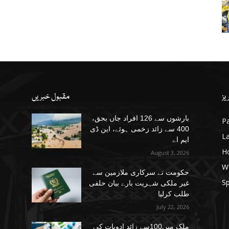
یز
مقبول خبریں
بارشوں سے 126 افراد جاں بحق،
Pa
400 سے زائد زخمی ہوئے، این ڈی
La
ایم اے
H
August 3, 2026
W
حکومت نے سرکاری ملازمین سے
Sp
غیر ملکی شہریت بارے بیان حلفی
طلب کرلیا
July 22, 2026
ملک میں100سے زائد ادویات کی