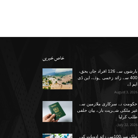
خاص خبریں
بارشوں سے 126 افراد جاں بحق،
400 سے زائد زخمی ہوئے، این ڈی
ایم اے
August 3, 2026
حکومت نے سرکاری ملازمین سے
غیر ملکی شہریت بارے بیان حلفی
طلب کرلیا
July 22, 2026
ملک میں100سے زائد ادویات کی