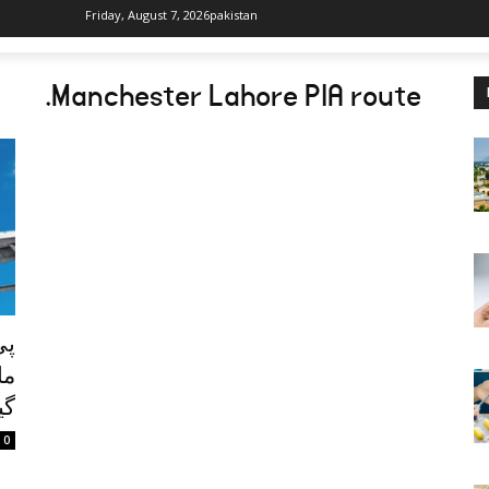
Friday, August 7, 2026
pakistan
.
Manchester Lahore PIA route
پی
ما
گی
0