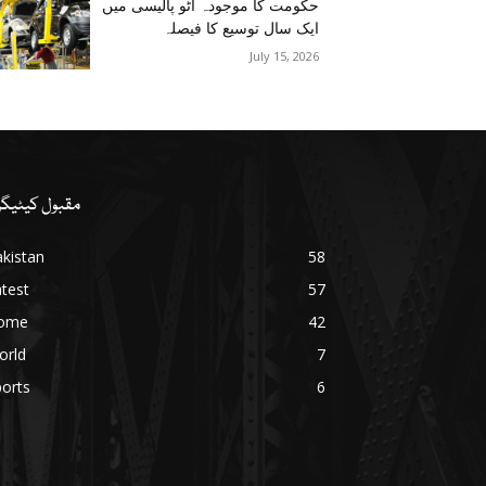
حکومت کا موجودہ آٹو پالیسی میں
ایک سال توسیع کا فیصلہ
July 15, 2026
مقبول کیٹیگر
kistan
58
test
57
ome
42
orld
7
orts
6