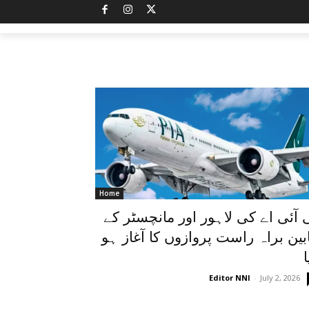
Home
 آئی اے کی لاہور اور مانچسٹر کے
بین براہ راست پروازوں کا آغاز ہو
ا
Editor NNI
-
July 2, 2026