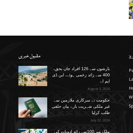
یز
مقبول خبریں
بارشوں سے 126 افراد جاں بحق،
Pa
400 سے زائد زخمی ہوئے، این ڈی
La
ایم اے
H
August 3, 2026
W
حکومت نے سرکاری ملازمین سے
Sp
غیر ملکی شہریت بارے بیان حلفی
طلب کرلیا
July 22, 2026
ملک میں100سے زائد ادویات کی