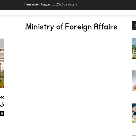
Thursday, August 6, 2026
pakistan
.
Ministry of Foreign Affairs
بی
قی
0