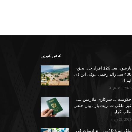
خاص خبریں
بارشوں سے 126 افراد جاں بحق،
400 سے زائد زخمی ہوئے، این ڈی
ایم اے
August 3, 2026
حکومت نے سرکاری ملازمین سے
غیر ملکی شہریت بارے بیان حلفی
طلب کرلیا
July 22, 2026
ملک میں100سے زائد ادویات کی