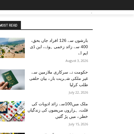
-
MOST READ
بارشوں سے 126 افراد جاں بحق،
400 سے زائد زخمی ہوئے، این ڈی
ایم اے
August 3, 2026
حکومت نے سرکاری ملازمین سے
غیر ملکی شہریت بارے بیان حلفی
طلب کرلیا
July 22, 2026
ملک میں100سے زائد ادویات کی
قلت، ہزاروں مریضوں کی زندگیاں
خطرے میں پڑ گئیں
July 15, 2026