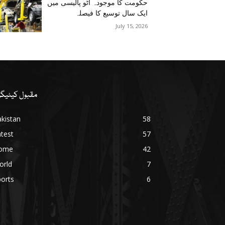
حکومت کا موجودہ آٹو پالیسی میں
ایک سال توسیع کا فیصلہ
July 15, 2026
مقبول کیٹیگر
kistan
58
test
57
ome
42
orld
7
orts
6