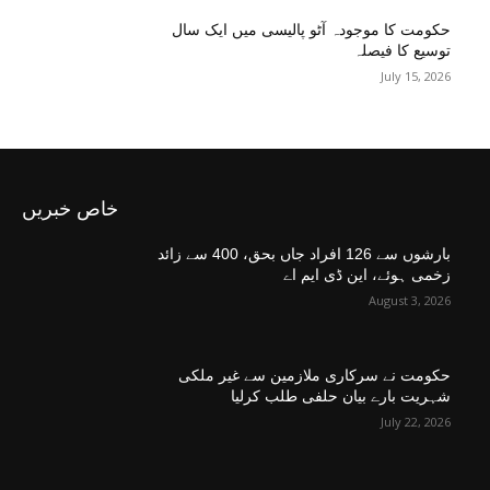
حکومت کا موجودہ آٹو پالیسی میں ایک سال
توسیع کا فیصلہ
July 15, 2026
خاص خبریں
بارشوں سے 126 افراد جاں بحق، 400 سے زائد
زخمی ہوئے، این ڈی ایم اے
August 3, 2026
حکومت نے سرکاری ملازمین سے غیر ملکی
شہریت بارے بیان حلفی طلب کرلیا
July 22, 2026