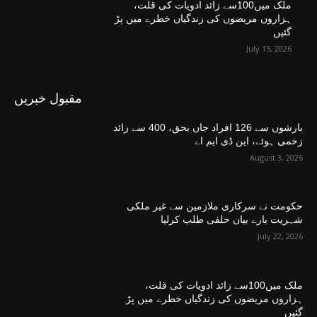
ملک میں100سے زائد ادویات کی قلت،
ہزاروں مریضوں کی زندگیاں خطرے میں پڑ
گئیں
July 15, 2026
مقبول خبریں
بارشوں سے 126 افراد جاں بحق، 400 سے زائد
زخمی ہوئے، این ڈی ایم اے
August 3, 2026
حکومت نے سرکاری ملازمین سے غیر ملکی
شہریت بارے بیان حلفی طلب کرلیا
July 22, 2026
ملک میں100سے زائد ادویات کی قلت،
ہزاروں مریضوں کی زندگیاں خطرے میں پڑ
گئیں