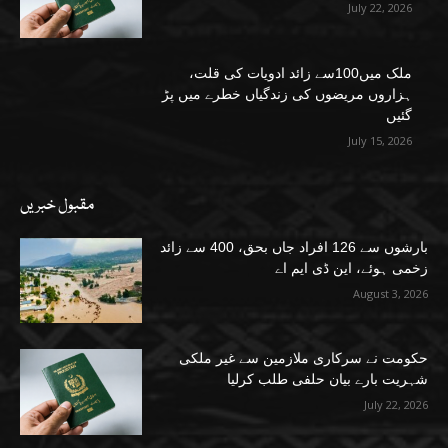
July 22, 2026
ملک میں100سے زائد ادویات کی قلت،
ہزاروں مریضوں کی زندگیاں خطرے میں پڑ
گئیں
July 15, 2026
مقبول خبریں
بارشوں سے 126 افراد جاں بحق، 400 سے زائد
زخمی ہوئے، این ڈی ایم اے
August 3, 2026
حکومت نے سرکاری ملازمین سے غیر ملکی
شہریت بارے بیان حلفی طلب کرلیا
July 22, 2026