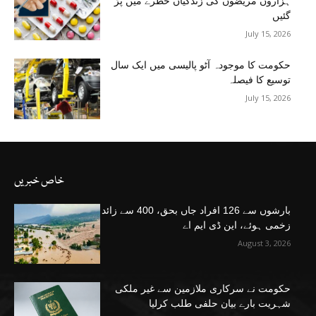
ہزاروں مریضوں کی زندگیاں خطرے میں پڑ
گئیں
July 15, 2026
حکومت کا موجودہ آٹو پالیسی میں ایک سال
توسیع کا فیصلہ
July 15, 2026
خاص خبریں
بارشوں سے 126 افراد جاں بحق، 400 سے زائد
زخمی ہوئے، این ڈی ایم اے
August 3, 2026
حکومت نے سرکاری ملازمین سے غیر ملکی
شہریت بارے بیان حلفی طلب کرلیا