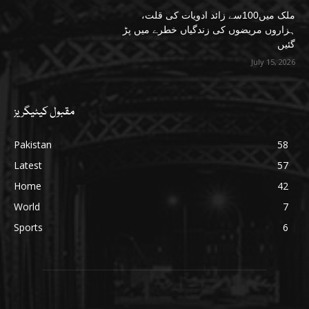
ملک میں100سے زائد ادویات کی قلت،
ہزاروں مریضوں کی زندگیاں خطرے میں پڑ
گئیں
July 15, 2026
مقبول کیٹیگریز
Pakistan
58
Latest
57
Home
42
World
7
Sports
6