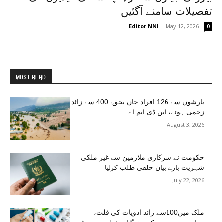
تفصیلات سامنے آگئیں
Editor NNI
-
May 12, 2026
0
MOST READ
بارشوں سے 126 افراد جاں بحق، 400 سے زائد
زخمی ہوئے، این ڈی ایم اے
August 3, 2026
حکومت نے سرکاری ملازمین سے غیر ملکی
شہریت بارے بیان حلفی طلب کرلیا
July 22, 2026
ملک میں100سے زائد ادویات کی قلت،