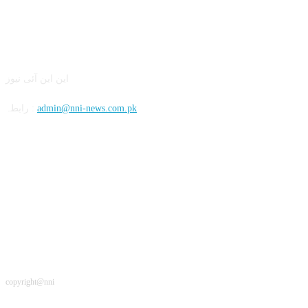
این این آئی
این این آئی نیوز
admin@nni-news.com.pk
رابطہ :
سوشل
copyright@nni