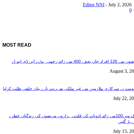
Editor NNI
-
July 2, 2026
0
MOST READ
فراد جاں بحق، 400 سے زائد زخمی ہوئے، این ڈی ایم اے
August 3, 2
مت نے سرکاری ملازمین سے غیر ملکی شہریت بارے بیان حلفی طلب کرلیا
July 22, 2
ملک میں100سے زائد ادویات کی قلت، ہزاروں مریضوں کی زندگیاں خطرے
 پڑ گئیں
July 15, 2