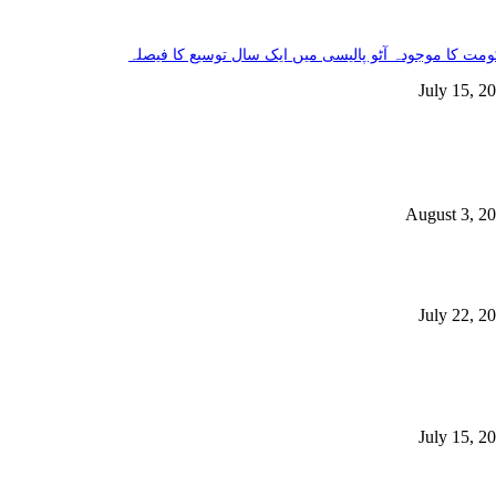
مت کا موجودہ آٹو پالیسی میں ایک سال توسیع کا فیصلہ
July 15, 2
خاص خبریں
فراد جاں بحق، 400 سے زائد زخمی ہوئے، این ڈی ایم اے
August 3, 2
مت نے سرکاری ملازمین سے غیر ملکی شہریت بارے بیان حلفی طلب کرلیا
July 22, 2
ملک میں100سے زائد ادویات کی قلت، ہزاروں مریضوں کی زندگیاں خطرے
 پڑ گئیں
July 15, 2
مقبول خبریں