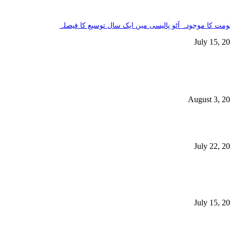
مت کا موجودہ آٹو پالیسی میں ایک سال توسیع کا فیصلہ
July 15, 2
خاص خبریں
فراد جاں بحق، 400 سے زائد زخمی ہوئے، این ڈی ایم اے
August 3, 2
مت نے سرکاری ملازمین سے غیر ملکی شہریت بارے بیان حلفی طلب کرلیا
July 22, 2
ملک میں100سے زائد ادویات کی قلت، ہزاروں مریضوں کی زندگیاں خطرے
 پڑ گئیں
July 15, 2
مقبول خبریں