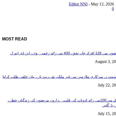
Editor NNI
-
May 12, 2026
0
MOST READ
فراد جاں بحق، 400 سے زائد زخمی ہوئے، این ڈی ایم اے
August 3, 2
مت نے سرکاری ملازمین سے غیر ملکی شہریت بارے بیان حلفی طلب کرلیا
July 22, 2
ملک میں100سے زائد ادویات کی قلت، ہزاروں مریضوں کی زندگیاں خطرے
 پڑ گئیں
July 15, 2