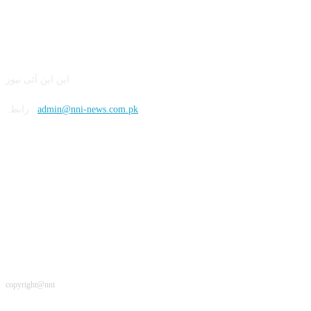
این این آئی
این این آئی نیوز
admin@nni-news.com.pk
رابطہ :
سوشل
copyright@nni