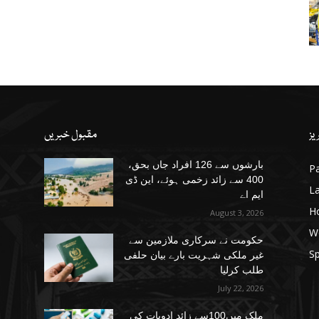
یز
مقبول خبریں
بارشوں سے 126 افراد جاں بحق،
Pa
400 سے زائد زخمی ہوئے، این ڈی
La
ایم اے
H
August 3, 2026
W
حکومت نے سرکاری ملازمین سے
Sp
غیر ملکی شہریت بارے بیان حلفی
طلب کرلیا
July 22, 2026
ملک میں100سے زائد ادویات کی