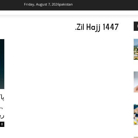
Friday, August 7, 2026
pakistan
.
Zil Hajj 1447
ہو
ری
0