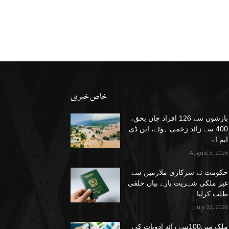
خاص خبریں
بارشوں سے 126 افراد جاں بحق،
400 سے زائد زخمی ہوئے، این ڈی
ایم اے
August 3, 2026
حکومت نے سرکاری ملازمین سے
غیر ملکی شہریت بارے بیان حلفی
طلب کرلیا
July 22, 2026
ملک میں100سے زائد ادویات کی