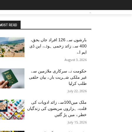
-
MOST READ
بارشوں سے 126 افراد جاں بحق،
400 سے زائد زخمی ہوئے، این ڈی
ایم اے
August 3, 2026
حکومت نے سرکاری ملازمین سے
غیر ملکی شہریت بارے بیان حلفی
طلب کرلیا
July 22, 2026
ملک میں100سے زائد ادویات کی
قلت، ہزاروں مریضوں کی زندگیاں
خطرے میں پڑ گئیں
July 15, 2026