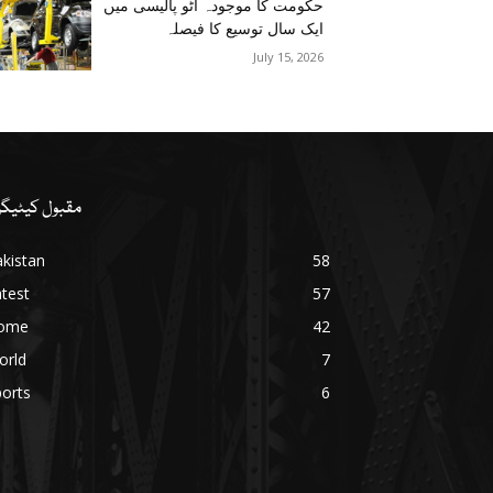
حکومت کا موجودہ آٹو پالیسی میں
ایک سال توسیع کا فیصلہ
July 15, 2026
مقبول کیٹیگر
kistan
58
test
57
ome
42
orld
7
orts
6