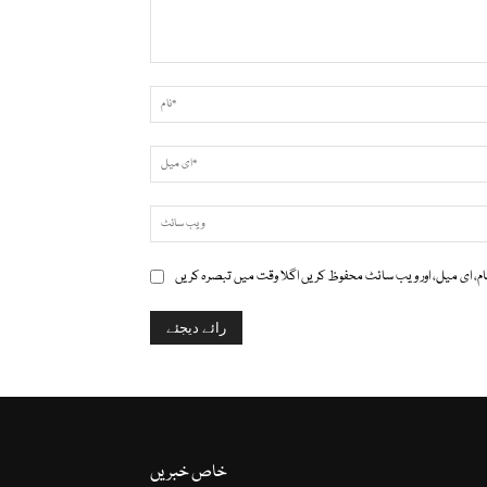
تبصرہ
خاص خبریں