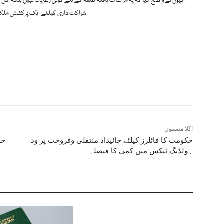
انہوں نے واضح کیا کہ یہ مراعات یافتہ طبقہ کے لئے کوئی رعایت نہیں بلکہ اس 
شراکت داری کیلئے ایک پرکشش ملک 
اگلا مضمون
حکومت کا فائلرز کیلئے جائیداد منتقلی وفروخت پر ود
حک
ہولڈنگ ٹیکس میں کمی کا فیصلہ