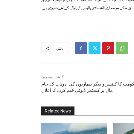
حقیقت کا اعتراف ہے کہ پاکستان معیشت کو درکار سرمایہ کاری اور
بن سکے جو ہماری اقتصادی پالیسی کی ترقی کے لئے ضروری ہے۔
بانٹیں
گزشتہ مضمون
ومت کا کینسر و دیگر بیماریوں کی ادویات کے خام
مال پر کسٹمز ڈیوٹی ختم کرنے کا اعلان
Related News