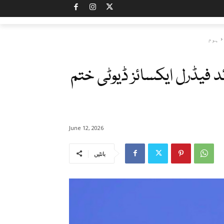
ہوم
فیڈرل ایکسائز ڈیوٹی ختم
June 12, 2026
بانٹیں