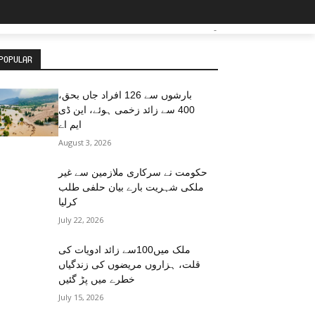
-
POPULAR
بارشوں سے 126 افراد جاں بحق،
400 سے زائد زخمی ہوئے، این ڈی
ایم اے
August 3, 2026
حکومت نے سرکاری ملازمین سے غیر
ملکی شہریت بارے بیان حلفی طلب
کرلیا
July 22, 2026
ملک میں100سے زائد ادویات کی
قلت، ہزاروں مریضوں کی زندگیاں
خطرے میں پڑ گئیں
July 15, 2026