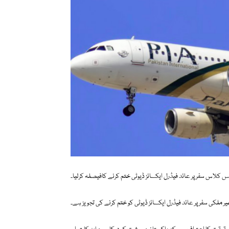
نس کلاس سفر پر عائد فیڈرل ایکسائز ڈیوٹی ختم کرنے کافیصلہ کرلیا۔
ر ملکی سفر پر عائد فیڈرل ایکسائز ڈیوٹی کو ختم کرنے کی تجویز ہے۔