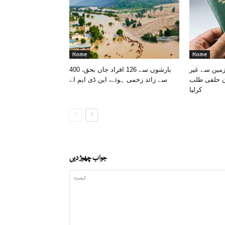
Home
Home
مین سے غیر
بارشوں سے 126 افراد جاں بحق، 400
ن حلفی طلب
سے زائد زخمی ہوئے، این ڈی ایم اے
کرلیا
جواب چھوڑ دیں