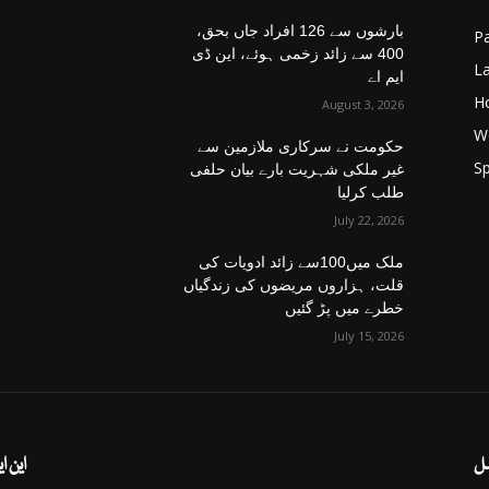
بارشوں سے 126 افراد جاں بحق،
Pa
400 سے زائد زخمی ہوئے، این ڈی
La
ایم اے
H
August 3, 2026
W
حکومت نے سرکاری ملازمین سے
Sp
غیر ملکی شہریت بارے بیان حلفی
طلب کرلیا
July 22, 2026
ملک میں100سے زائد ادویات کی
قلت، ہزاروں مریضوں کی زندگیاں
خطرے میں پڑ گئیں
July 15, 2026
ل
این ا