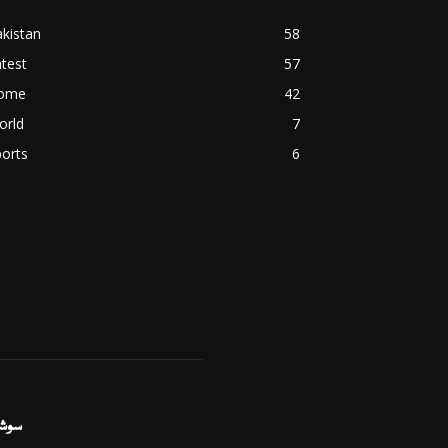
kistan
58
test
57
ome
42
orld
7
orts
6
سوش