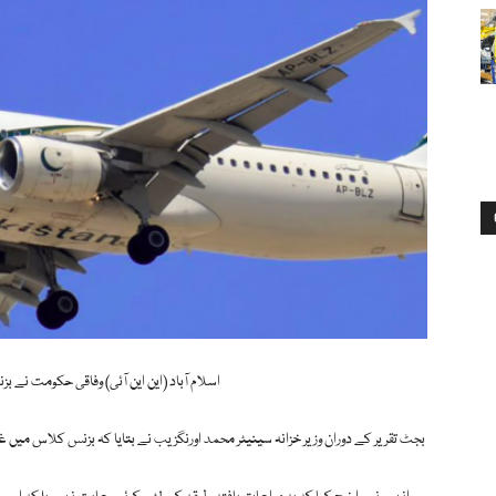
اسلام آباد (این این آئی) وفاقی حکومت نے بز
بجٹ تقریر کے دوران وزیر خزانہ سینیٹر محمد اورنگزیب نے بتایا کہ بزنس کلاس میں غی