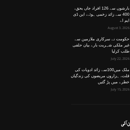
بارشوں سے 126 افراد جاں بحق،
400 سے زائد زخمی ہوئے، این ڈی
ایم اے
August 3, 2026
حکومت نے سرکاری ملازمین سے
غیر ملکی شہریت بارے بیان حلفی
طلب کرلیا
July 22, 2026
ملک میں100سے زائد ادویات کی
قلت، ہزاروں مریضوں کی زندگیاں
خطرے میں پڑ گئیں
July 15, 2026
ین آئی