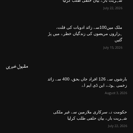
شہریت بارے بیان حلفی طلب کرلیا
July 22, 2026
ملک میں100سے زائد ادویات کی قلت،
ہزاروں مریضوں کی زندگیاں خطرے میں پڑ
گئیں
July 15, 2026
مقبول خبریں
بارشوں سے 126 افراد جاں بحق، 400 سے زائد
زخمی ہوئے، این ڈی ایم اے
August 3, 2026
حکومت نے سرکاری ملازمین سے غیر ملکی
شہریت بارے بیان حلفی طلب کرلیا
July 22, 2026