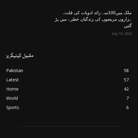
ملک میں100سے زائد ادویات کی قلت،
ہزاروں مریضوں کی زندگیاں خطرے میں پڑ
گئیں
July 15, 2026
مقبول کیٹیگریز
Pakistan
58
Latest
57
Home
42
World
7
Sports
6