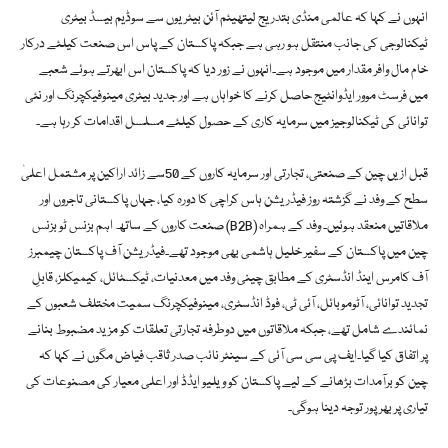
انہوں نے کہا کہ عالمی منڈی بتدریج لیتھیئم آئن بیٹریوں سے سوڈیم بیسڈ بیٹری
ٹیکنالوجی کی جانب منتقل ہو رہی ہے جبکہ پاکستان کے پاس اس صنعت کیلئے درکار
خام مال وافر مقدار میں موجود ہے۔انہوں نے زور دیا کہ پاکستان اس ابھرتے ہوئے شعبے
میں فرسٹ موور ایڈوانٹیج حاصل کرنے کا خواہاں ہے اور جدید بیٹری مینوفیکچرنگ اور نئی
توانائی کی ٹیکنالوجیز میں سرمایہ کاری کے حصول کیلئے مسلسل اقدامات کر رہا ہے۔
قبل ازیں چین کے صنعتی، تجارتی اور سرمایہ کاروں کے 50سے زائد اراکین پر مشتمل اعلیٰ
سطح کے وفد نے گزشتہ روز فیڈریشن ہاس کراچی کا دورہ کیا، جہاں پاکستانی تاجروں اور
صنعت کاروں کے ساتھ اہم بزنس ٹو بزنس (B2B) ملاقاتیں منعقد ہوئیں۔ وفد کے ہمراہ
چین میں پاکستان کے سفیر خلیل ہاشمی بھی موجود تھے۔فیڈریشن آف پاکستان چیمبرز
آف کامرس اینڈ انڈسٹری کے مطابق چینی وفد میں معدنیات، ٹیکسٹائل، کیمیکلز، قابلِ
تجدید توانائی، آٹوموبائل، آئی ٹی، فوڈ انڈسٹری، مینوفیکچرنگ سمیت مختلف شعبوں کے
نمائندے شامل تھے، جبکہ ملاقاتوں میں دوطرفہ تجارتی تعلقات کو مزید مضبوط بنانے
پر اتفاق کیا گیا۔ایف پی سی سی آئی کے سینئر نائب صدر ثاقب فیاض مگوں نے کہا کہ
چین کو برآمدات بڑھانے کے لیے پاکستان کو ویلیو ایڈڈ اور اعلی معیار کی مصنوعات کی
تیاری پر بھرپور توجہ دینا ہوگی۔