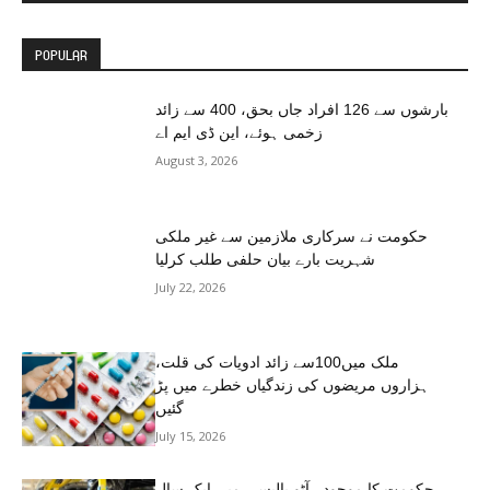
POPULAR
بارشوں سے 126 افراد جاں بحق، 400 سے زائد
زخمی ہوئے، این ڈی ایم اے
August 3, 2026
حکومت نے سرکاری ملازمین سے غیر ملکی
شہریت بارے بیان حلفی طلب کرلیا
July 22, 2026
ملک میں100سے زائد ادویات کی قلت،
ہزاروں مریضوں کی زندگیاں خطرے میں پڑ
گئیں
July 15, 2026
حکومت کا موجودہ آٹو پالیسی میں ایک سال