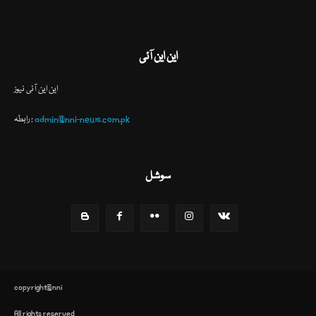
این این آئی
این این آئی نیوز
admin@nni-news.com.pk
رابطہ :
سوشل
copyright@nni
All rights reserved