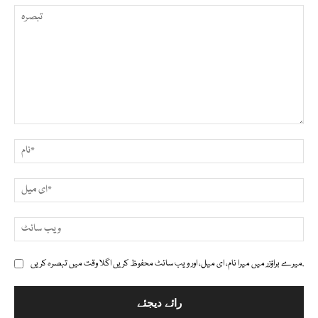
تبصرہ
نام*
ای
ویب
ائٹ
میرے براؤزر میں میرا نام، ای میل، اور ویب سائٹ محفوظ کریں اگلا وقت میں تبصرہ کریں.