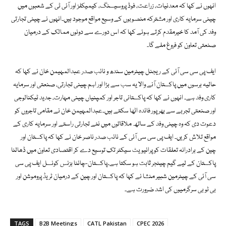
انہوں نے کہا کہ معدنیات، زراعت، فوڈ پروسیسنگ، کیمیکلز اور آئی ٹی کے شعبوں میں
چینی سرمایہ کاری اور مشترکہ منصوبوں کے وسیع مواقع موجود ہیں۔انہوں نے چینی تجارتی
وفد کی آمد کا خیرمقدم کرتے ہوئے کہا کہ اس دورے سے دونوں ممالک کے درمیان
صنعتی تعاون کو فروغ ملے گا۔
ایف پی سی سی آئی کے ریجنل چیئرمین سندھ و نائب صدر عبدالمہیمن خان نے کہا کہ
حالیہ برسوں میں پاکستان آنے والا یہ سب سے بڑا اور اہم چینی تجارتی، صنعتی اور سرمایہ
کاری وفد ہے۔ انہوں نے کہا کہ پاکستانی تاجر اور کمپنیاں چینی مہارت، جدید ٹیکنالوجی
اور صنعتی تجربے سے بھرپور فائدہ اٹھا سکتے ہیں۔عبدالمہیمن خان نے مقامی تاجروں کو
دعوت دی کہ وہ چینی وفد کے ساتھ ملاقاتوں میں نئے تجارتی راستے اور سرمایہ کاری کے
مواقع تلاش کریں۔ ایف پی سی سی آئی کے نائب صدر ناصر خان نے کہا کہ پاکستان اور
چین کے برادرانہ تعلقات کو پرائیویٹ سیکٹر تک توسیع دے کر اقتصادی تعاون میں ڈھالنا
پاکستان کے لیے گیم چینجر ثابت ہو سکتا ہے۔پاکستان-چائنا بزنس کونسل ایف پی سی
سی آئی کے چیئرمین شبیر منشا نے کہا کہ پاکستان اور چین کے درمیان ٹریڈ پروموشن اور
بی ٹو بی سرگرمیوں کی اشد ضرورت ہے۔
TAGS
B2B Meetings
CATL Pakistan
CPEC 2026