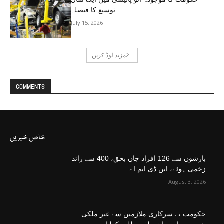
توسیع کا فیصلہ
July 15, 2026
مزید لوڈ کریں
COMMENTS
خاص خبریں
بارشوں سے 126 افراد جاں بحق، 400 سے زائد
زخمی ہوئے، این ڈی ایم اے
August 3, 2026
حکومت نے سرکاری ملازمین سے غیر ملکی