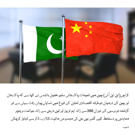
کراچی(این این آئی) چین میں تعینات پاکستانی سفیر خلیل ہاشمی نے کہا ہے کہ پاکستان
اور چین کے درمیان دوطرفہ اقتصادی تعاون کے فروغ میں نمایاں پیش رفت ہوئی ہے اور
گزشتہ دو برسوں کے دوران 300سے زائد ایم او یوز اور تین درجن سے زائد جوائنٹ وینچر
معاہدوں پر دستخط کیے گئے ہیں جن کی مجموعی مالیت 13ارب ڈالر سے تجاوز کرچکی
ہے۔