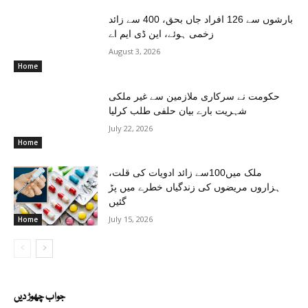
بارشوں سے 126 افراد جاں بحق، 400 سے زائد
زخمی ہوئے، این ڈی ایم اے
August 3, 2026
Home
حکومت نے سرکاری ملازمین سے غیر ملکی
شہریت بارے بیان حلفی طلب کرلیا
July 22, 2026
Home
ملک میں100سے زائد ادویات کی قلت،
ہزاروں مریضوں کی زندگیاں خطرے میں پڑ
گئیں
July 15, 2026
Home
جواب چھوڑ دیں