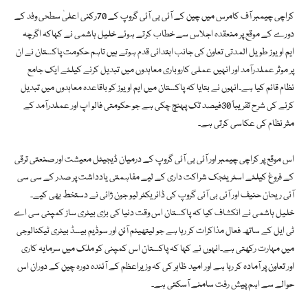
کراچی چیمبر آف کامرس میں چین کے آئی بی آئی گروپ کے 70رکنی اعلیٰ سطحی وفد کے
دورے کے موقع پر منعقدہ اجلاس سے خطاب کرتے ہوئے خلیل ہاشمی نے کہاکہ اگرچہ
ایم او یوز طویل المدتی تعاون کی جانب ابتدائی قدم ہوتے ہیں تاہم حکومت پاکستان نے ان
پر موثر عملدرآمد اور انہیں عملی کاروباری معاہدوں میں تبدیل کرنے کیلئے ایک جامع
نظام قائم کیا ہے۔انہوں نے بتایا کہ پاکستان میں ایم او یوز کو باقاعدہ معاہدوں میں تبدیل
کرنے کی شرح تقریباً 30فیصد تک پہنچ چکی ہے جو حکومتی فالو اپ اور عملدرآمد کے
مثر نظام کی عکاسی کرتی ہے۔
اس موقع پر کراچی چیمبر اور آئی بی آئی گروپ کے درمیان ڈیجیٹل معیشت اور صنعتی ترقی
کے فروغ کیلئے اسٹریٹجک شراکت داری کے لیے مفاہمتی یادداشت پر صدر کے سی سی
آئی ریحان حنیف اور آئی بی آئی گروپ کی ڈائریکٹر لیو جون ژائی نے دستخط بھی کیے۔
خلیل ہاشمی نے انکشاف کیا کہ پاکستان اس وقت دنیا کی بڑی بیٹری ساز کمپنی سی اے
ٹی ایل کے ساتھ فعال مذاکرات کر رہا ہے جو لیتھیئم آئن اور سوڈیم بیسڈ بیٹری ٹیکنالوجی
میں مہارت رکھتی ہے۔انہوں نے کہا کہ پاکستان اس کمپنی کو ملک میں سرمایہ کاری
اور تعاون پر آمادہ کر رہا ہے اور امید ظاہر کی کہ وزیراعظم کے آئندہ دورہ چین کے دوران اس
حوالے سے اہم پیش رفت سامنے آسکتی ہے۔