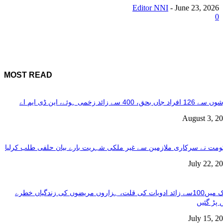
Editor NNI
-
June 23, 2026
0
MOST READ
فراد جاں بحق، 400 سے زائد زخمی ہوئے، این ڈی ایم اے
August 3, 2
مت نے سرکاری ملازمین سے غیر ملکی شہریت بارے بیان حلفی طلب کرلیا
July 22, 2
ملک میں100سے زائد ادویات کی قلت، ہزاروں مریضوں کی زندگیاں خطرے
 پڑ گئیں
July 15, 2