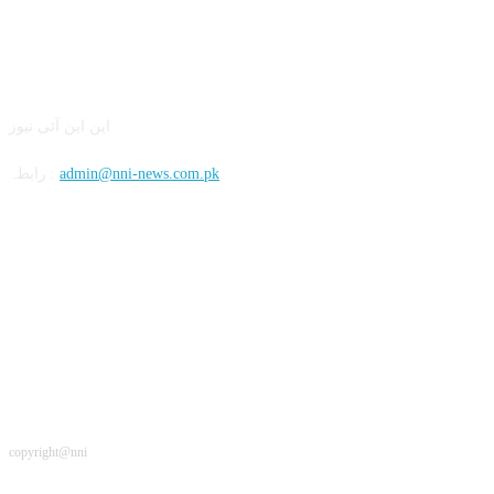
این این آئی
این این آئی نیوز
admin@nni-news.com.pk
رابطہ :
سوشل
copyright@nni