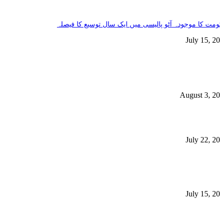
مت کا موجودہ آٹو پالیسی میں ایک سال توسیع کا فیصلہ
July 15, 2
خاص خبریں
فراد جاں بحق، 400 سے زائد زخمی ہوئے، این ڈی ایم اے
August 3, 2
مت نے سرکاری ملازمین سے غیر ملکی شہریت بارے بیان حلفی طلب کرلیا
July 22, 2
ملک میں100سے زائد ادویات کی قلت، ہزاروں مریضوں کی زندگیاں خطرے
 پڑ گئیں
July 15, 2
مقبول خبریں