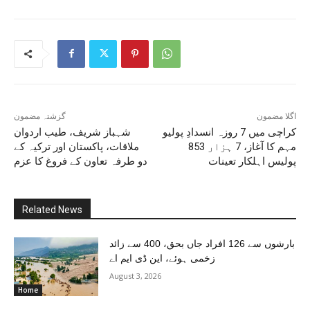
اگلا مضمون
گزشتہ مضمون
کراچی میں 7 روزہ انسدادِ پولیو
شہباز شریف، طیب اردوان
مہم کا آغاز، 7 ہزار 853
ملاقات، پاکستان اور ترکیہ کے
پولیس اہلکار تعینات
دو طرفہ تعاون کے فروغ کا عزم
Related News
بارشوں سے 126 افراد جاں بحق، 400 سے زائد
زخمی ہوئے، این ڈی ایم اے
August 3, 2026
Home