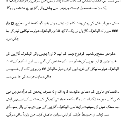
رہی ہے۔ اس حکمتِ عملی کے تحت آئندہ چند برسوں میں سڑکوں پر موجود ٹریفک کا
ایک بڑا حصہ ماحول دوست اور بجلی سے چلنے والی گاڑیوں پر مشتمل ہوگا۔
ملک میں اب تک کی پیش رفت کا جائزہ لیتے ہوئے بتایا گیا کہ مقامی سطح پر 12 ہزار
800 سے زائد الیکٹرک گاڑیاں اور ایک لاکھ 60ہزار الیکٹرک موٹر سائیکلیں تیار کی جا
چکی ہیں۔
حکومتی سطح پر شعبے کو فروغ دینے کے لیے 2 اور 3 پہیوں والی الیکٹرک گاڑیوں کی
خریداری پر 9 ارب روپے کی خطیر سبسڈی مختص کی گئی ہے۔ اس اسکیم کے تحت
الیکٹرک موٹر سائیکل کے خریداروں کو فی موٹر سائیکل 80 ہزار روپے تک کی خصوصی
مالی رعایت فراہم کی جا رہی ہے
۔اقتصادی ماہرین کے مطابق حکومت کا یہ اقدام نہ صرف ایندھن کے درآمدی بل میں
کمی لانے میں مددگار ثابت ہوگا بلکہ ماحولیاتی آلودگی کے خاتمے کے لیے بھی ایک
اہم سنگِ میل کی حیثیت رکھتا ہے۔الیکٹرک گاڑیوں کے لیے دی جانے والی سبسڈی
سے نچلے اور متوسط طبقے کو اپنی سواری حاصل کرنے میں بڑی آسانی ہوگی۔