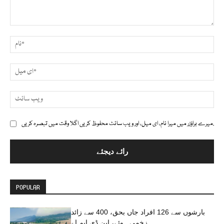
تبصرہ
نام*
ای
ویب
ائٹ
میرے براؤزر میں میرا نام، ای میل، اور ویب سائٹ محفوظ کریں اگلا وقت میں تبصرہ کریں.
POPULAR
بارشوں سے 126 افراد جاں بحق، 400 سے زائد
زخمی ہوئے، این ڈی ایم اے