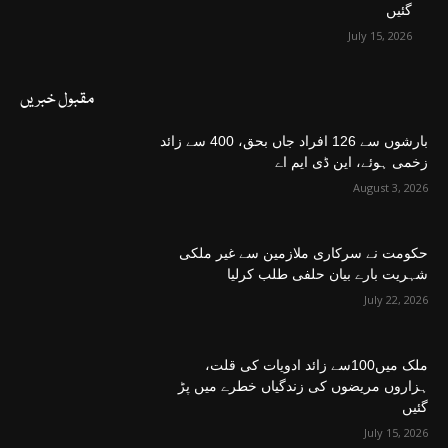
گئیں
July 15, 2026
مقبول خبریں
بارشوں سے 126 افراد جاں بحق، 400 سے زائد
زخمی ہوئے، این ڈی ایم اے
August 3, 2026
حکومت نے سرکاری ملازمین سے غیر ملکی
شہریت بارے بیان حلفی طلب کرلیا
July 22, 2026
ملک میں100سے زائد ادویات کی قلت،
ہزاروں مریضوں کی زندگیاں خطرے میں پڑ
گئیں
July 15, 2026