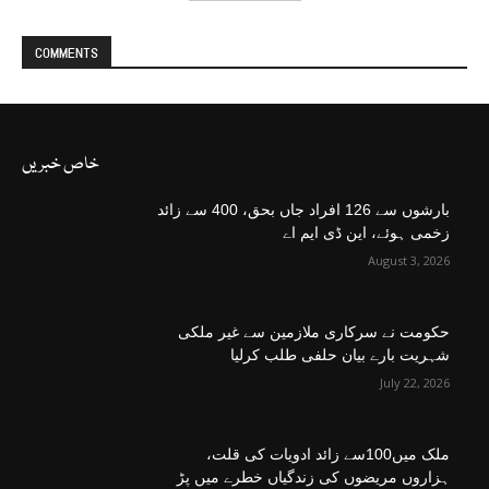
COMMENTS
خاص خبریں
بارشوں سے 126 افراد جاں بحق، 400 سے زائد
زخمی ہوئے، این ڈی ایم اے
August 3, 2026
حکومت نے سرکاری ملازمین سے غیر ملکی
شہریت بارے بیان حلفی طلب کرلیا
July 22, 2026
ملک میں100سے زائد ادویات کی قلت،
ہزاروں مریضوں کی زندگیاں خطرے میں پڑ