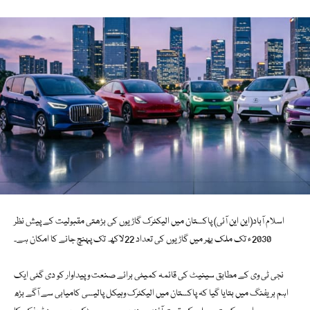
اسلام آباد(این این آئی) پاکستان میں الیکٹرک گاڑیوں کی بڑھتی مقبولیت کے پیش نظر
2030ء تک ملک بھر میں گاڑیوں کی تعداد 22لاکھ تک پہنچ جانے کا امکان ہے۔
نجی ٹی وی کے مطابق سینیٹ کی قائمہ کمیٹی برائے صنعت و پیداوار کو دی گئی ایک
اہم بریفنگ میں بتایا گیا کہ پاکستان میں الیکٹرک وہیکل پالیسی کامیابی سے آگے بڑھ