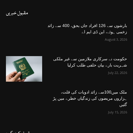
مقبول خبریں
بارشوں سے 126 افراد جاں بحق، 400 سے زائد
زخمی ہوئے، این ڈی ایم اے
August 3, 2026
حکومت نے سرکاری ملازمین سے غیر ملکی
شہریت بارے بیان حلفی طلب کرلیا
July 22, 2026
ملک میں100سے زائد ادویات کی قلت،
ہزاروں مریضوں کی زندگیاں خطرے میں پڑ
گئیں
July 15, 2026