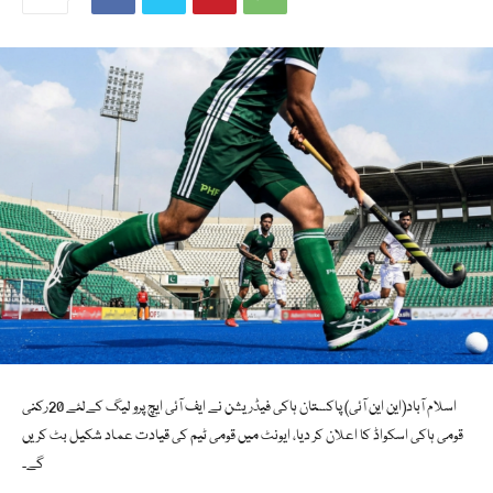
اسلام آباد(این این آئی) پاکستان ہاکی فیڈریشن نے ایف آئی ایچ پرو لیگ کےلئے 20رکنی
قومی ہاکی اسکواڈ کا اعلان کر دیا، ایونٹ میں قومی ٹیم کی قیادت عماد شکیل بٹ کریں
گے۔