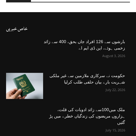
خاص خبریں
بارشوں سے 126 افراد جاں بحق، 400 سے زائد
زخمی ہوئے، این ڈی ایم اے
August 3, 2026
حکومت نے سرکاری ملازمین سے غیر ملکی
شہریت بارے بیان حلفی طلب کرلیا
July 22, 2026
ملک میں100سے زائد ادویات کی قلت،
ہزاروں مریضوں کی زندگیاں خطرے میں پڑ
گئیں
July 15, 2026