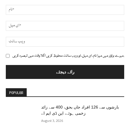
تبصرہ
نام*
ای
ویب
ائٹ
میرے براؤزر میں میرا نام، ای میل، اور ویب سائٹ محفوظ کریں اگلا وقت میں تبصرہ کریں.
POPULAR
بارشوں سے 126 افراد جاں بحق، 400 سے زائد
زخمی ہوئے، این ڈی ایم اے
August 3, 2026