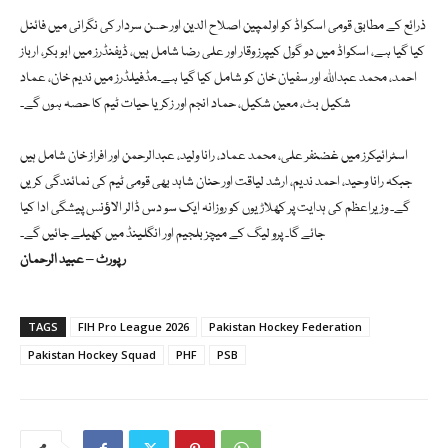
ذرائع کے مطابق قومی اسکواڈ کو اولمپین اصلاح الدین اور حسن سردار کی نگرانی میں فائنل
کیا گیا ہے، اسکواڈ میں دو گول کیپرز وقار اور علی رضا شامل ہیں، ڈیفنڈرز میں ابو بکر، ارباز
احمد، محمد عبداللہ اور سفیان خان کو شامل کیا گیا ہے۔مڈفیلڈرز میں ندیم خان، عماد
شکیل بٹ، معین شکیل، حماد انجم اور زکریا حیات ٹیم کا حصہ ہوں گے۔
اسٹرائیکرز میں غضنفر علی، محمد عماد، رانا ولید، عبدالرحمن اور افراز خان شامل ہیں
جبکہ رانا وحید، احمد ندیم، ارشد لیاقت اور حنان شاہد بھی قومی ٹیم کی نمائندگی کریں
گے۔ وزیراعظم کی ہدایت پر کھلاڑیوں کو روزانہ ایک سو دس ڈالر الاﺅنس پیشگی ادا کیا
جائے گا۔ پرو لیگ کے میچز بلجیم اور انگلینڈ میں کھیلے جائیں گے۔
رپورٹ – عبید الرحمان
TAGS
FIH Pro League 2026
Pakistan Hockey Federation
Pakistan Hockey Squad
PHF
PSB