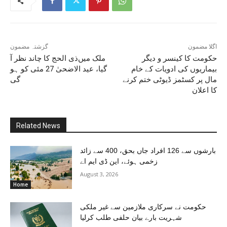
اگلا مضمون
گزشتہ مضمون
حکومت کا کینسر و دیگر
ملک میں‌ذی الحج کا چاند نظر آ
بیماریوں کی ادویات کے خام
گیا، عید الاضحیٰ 27 مئی کو ہو
مال پر کسٹمز ڈیوٹی ختم کرنے
گی
کا اعلان
Related News
بارشوں سے 126 افراد جاں بحق، 400 سے زائد
زخمی ہوئے، این ڈی ایم اے
August 3, 2026
Home
حکومت نے سرکاری ملازمین سے غیر ملکی
شہریت بارے بیان حلفی طلب کرلیا