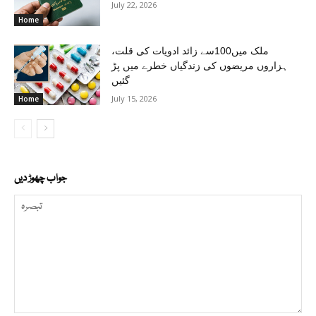
July 22, 2026
Home
ملک میں100سے زائد ادویات کی قلت،
ہزاروں مریضوں کی زندگیاں خطرے میں پڑ
گئیں
July 15, 2026
Home
جواب چھوڑ دیں