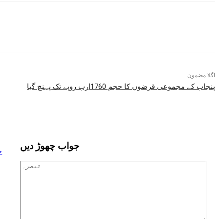
اگلا مضمون
پنجاب کے مجموعی قرضوں کا حجم 1760ارب روپے تک پہنچ گیا
جواب چھوڑ دیں
ح
صرہ