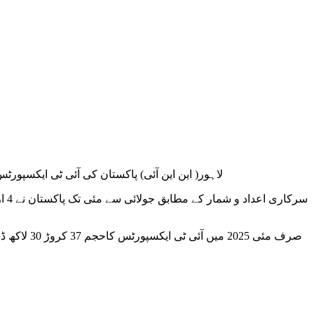
لاہور( این این آئی) پاکستان کی آئی ٹی ایکسپورٹس نے ایک 