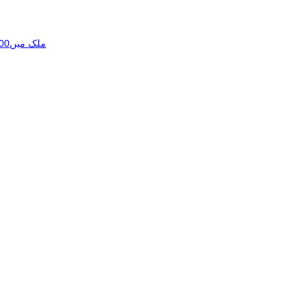
ملک میں100سے زائد ادویات کی قلت، ہزاروں مریضوں کی زندگیاں خطرے میں پڑ گئیں