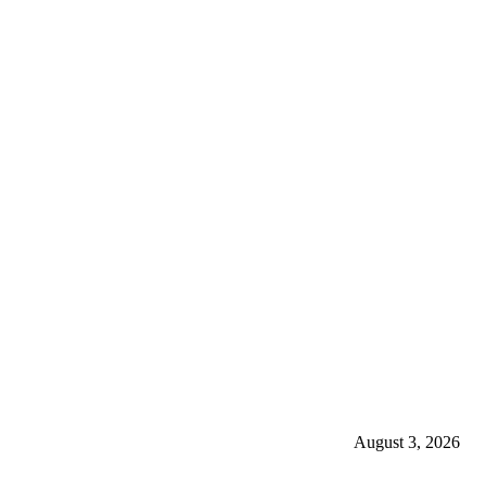
بارشوں سے 126 افراد جاں بحق، 400 سے زائد زخمی ہوئے، این ڈی ایم اے
August 3, 2026