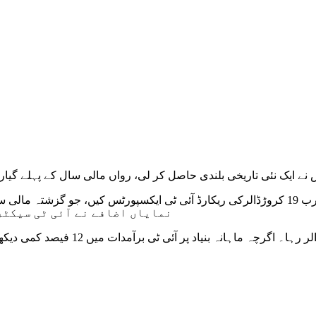
نئی تاریخی بلندی حاصل کر لی، رواں مالی سال کے پہلے گیارہ ماہ کے دوران آئی ٹی 
نمایاں اضافے نے آئی ٹی سیکٹر