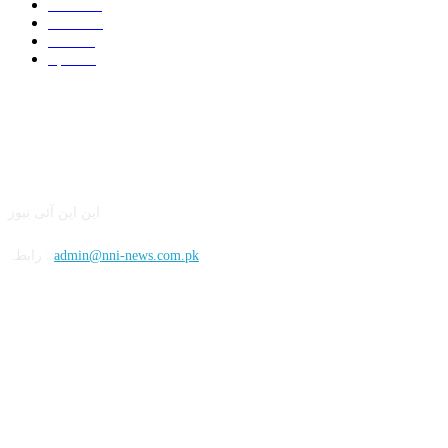
Latest
57
Home
42
World
7
Sports
6
این این آئی
این این آئی نیوز
admin@nni-news.com.pk
رابطہ :
سوشل