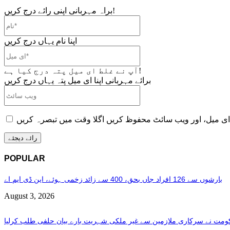
براہ مہربانی اپنی رائے درج کریں!
نام*
اپنا نام یہاں درج کریں
ای
میل*
آپ نے غلط ای میل پتہ درج کیا ہے!
برائے مہربانی اپنا ای میل پتہ یہاں درج کریں
ویب
سائٹ
POPULAR
بارشوں سے 126 افراد جاں بحق، 400 سے زائد زخمی ہوئے، این ڈی ایم اے
August 3, 2026
مت نے سرکاری ملازمین سے غیر ملکی شہریت بارے بیان حلفی طلب کرلیا