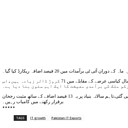
برآمدات میں 20 فیصد اضافہ ریکارڈ کیا گیا۔
سرکاری اعداد و شمار کے مطابق جولائی سے مئی تک پاکستان نے 4 ارب 19 کروڑڈالرکی ریکارڈ آئی ٹی ایکسپورٹس کیں، جو گزشتہ مالی سال کیاسی عرصے کے مقابلے میں 71 کروڑ ڈالر زیادہ ہیں،اس
کو ملک کی برآمدی معیشت کا ایک اہم ستون بنا دیا ہے۔
صرف مئی 2025 میں آئی ٹی ایکسپورٹس کاحجم 37 کروڑ 30 لاکھ ڈالر رہا۔ اگرچہ ماہانہ بنیاد پر آئی ٹی برآمدات میں 12 فیصد کمی دیکھی گئی،تاہم سالانہ بنیاد پر یہ 13 فیصد اضافے کے ساتھ مثبت رجحان
برقرار رکھنے میں کامیاب رہیں۔
٭٭٭٭٭
TAGS
IT growth
Pakistan IT Exports