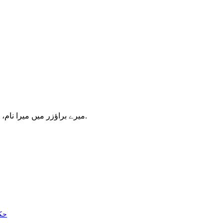
میرے براؤزر میں میرا نام، ای میل، اور ویب سائٹ محفوظ کریں اگلا وقت میں تبصرہ کریں.
حکو