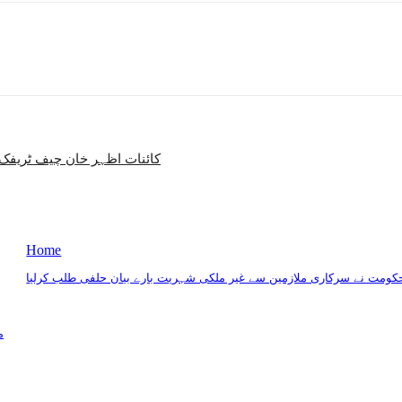
کائنات اظہر خان چیف ٹریفک آ
Home
کومت نے سرکاری ملازمین سے غیر ملکی شہریت بارے بیان حلفی طلب کرلیا