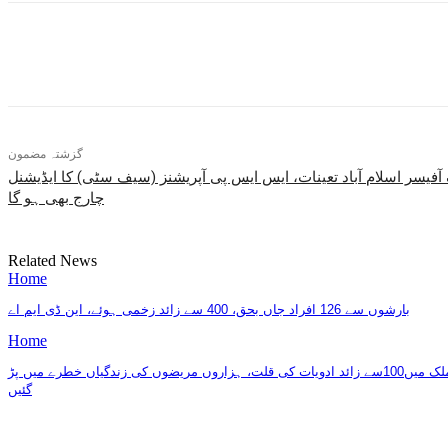
بانٹیں
گزشتہ مضمون
فیسر اسلام آباد تعینات، ایس ایس پی آپریشنز (سیف سٹی) کا ایڈیشنل
چارج بھی ہو گا
Related News
Home
بارشوں سے 126 افراد جاں بحق، 400 سے زائد زخمی ہوئے، این ڈی ایم اے
Home
ملک میں100سے زائد ادویات کی قلت، ہزاروں مریضوں کی زندگیاں خطرے میں پڑ
گئیں